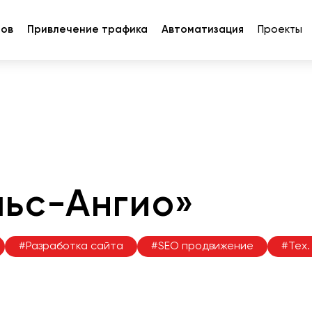
тов
Привлечение трафика
Автоматизация
Проекты
льс-Ангио»
#Разработка сайта
#SEO продвижение
#Тех.