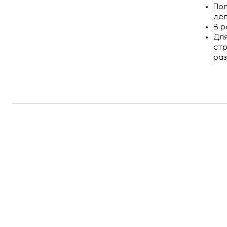
Пол
дел
В р
Для
стр
раз