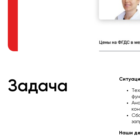
Ситуаци
Задача
Тех
фун
Ана
кон
Сбо
зап
Наши де