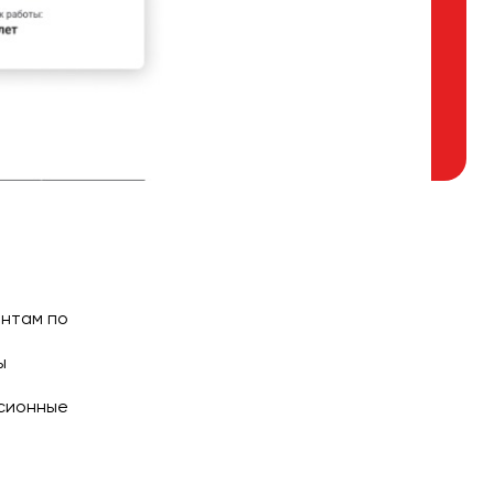
ентам по
ы
рсионные