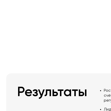
Результаты
Рос
счё
рег
Лид