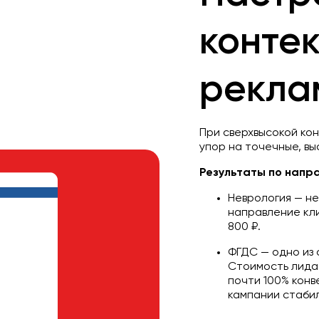
конте
рекла
При сверхвысокой ко
упор на точечные, в
Результаты по напр
Неврология — не
направление кли
800 ₽.
ФГДС — одно из 
Стоимость лида 
почти 100% конв
кампании стаби